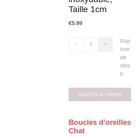
Taille 1cm
€5.99
Rup
-
+
ture
de
stoc
k
AJOUTER AU PANIER
Boucles d'oreilles
Chat