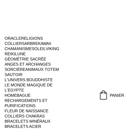
ORACLE
RELIGIONS
COLLIERS
ARBRE
KAWAII
CHAMANISME
SOLEIL
VIKING
REIKI
LUNE
GÉOMÉTRIE SACRÉE
ANGES ET ARCHANGES
SORCIÈRE
ANIMAUX TOTEM
SAUTOIR
L'UNIVERS BOUDDHISTE
LE MONDE MAGIQUE DE 
L'EGYPTE
HOME
BAGUE
PANIER
RECHARGEMENTS ET 
PURIFICATIONS
FLEUR DE NAISSANCE
COLLIERS CHAKRAS
BRACELETS MINÉRAUX
BRACELETS ACIER 