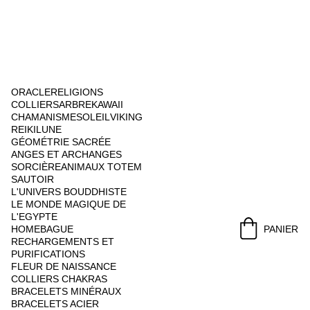
ORACLE
RELIGIONS
COLLIERS
ARBRE
KAWAII
CHAMANISME
SOLEIL
VIKING
REIKI
LUNE
GÉOMÉTRIE SACRÉE
ANGES ET ARCHANGES
SORCIÈRE
ANIMAUX TOTEM
SAUTOIR
L'UNIVERS BOUDDHISTE
LE MONDE MAGIQUE DE 
L'EGYPTE
HOME
BAGUE
PANIER
RECHARGEMENTS ET 
PURIFICATIONS
FLEUR DE NAISSANCE
COLLIERS CHAKRAS
BRACELETS MINÉRAUX
BRACELETS ACIER 