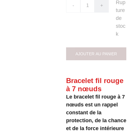
Rup
-
+
ture
de
stoc
k
AJOUTER AU PANIER
Bracelet fil rouge
à 7 nœuds
Le bracelet fil rouge à 7
nœuds est un rappel
constant de la
protection, de la chance
et de la force intérieure