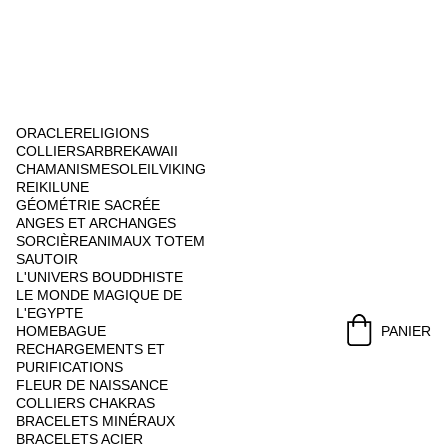
ORACLE
RELIGIONS
COLLIERS
ARBRE
KAWAII
CHAMANISME
SOLEIL
VIKING
REIKI
LUNE
GÉOMÉTRIE SACRÉE
ANGES ET ARCHANGES
SORCIÈRE
ANIMAUX TOTEM
SAUTOIR
L'UNIVERS BOUDDHISTE
LE MONDE MAGIQUE DE 
L'EGYPTE
HOME
BAGUE
PANIER
RECHARGEMENTS ET 
PURIFICATIONS
FLEUR DE NAISSANCE
COLLIERS CHAKRAS
BRACELETS MINÉRAUX
BRACELETS ACIER 