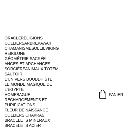
ORACLE
RELIGIONS
COLLIERS
ARBRE
KAWAII
CHAMANISME
SOLEIL
VIKING
REIKI
LUNE
GÉOMÉTRIE SACRÉE
ANGES ET ARCHANGES
SORCIÈRE
ANIMAUX TOTEM
SAUTOIR
L'UNIVERS BOUDDHISTE
LE MONDE MAGIQUE DE 
L'EGYPTE
HOME
BAGUE
PANIER
RECHARGEMENTS ET 
PURIFICATIONS
FLEUR DE NAISSANCE
COLLIERS CHAKRAS
BRACELETS MINÉRAUX
BRACELETS ACIER 