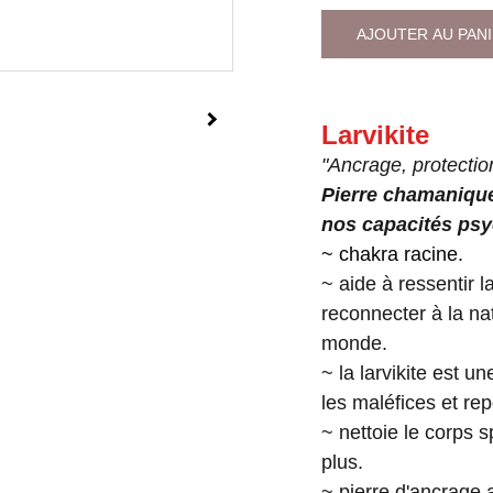
AJOUTER AU PAN
Larvikite
"Ancrage, protectio
Pierre chamanique,
nos capacités psy
~ chakra racine.
~ aide à ressentir 
reconnecter à la n
monde.
~ la larvikite est u
les maléfices et re
~ nettoie le corps s
plus.
~ pierre d'ancrage a