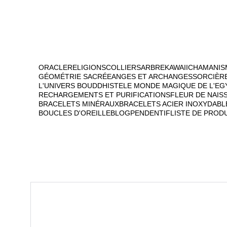
ORACLE
RELIGIONS
COLLIERS
ARBRE
KAWAII
CHAMANIS
GÉOMÉTRIE SACRÉE
ANGES ET ARCHANGES
SORCIÈR
L'UNIVERS BOUDDHISTE
LE MONDE MAGIQUE DE L'EG
RECHARGEMENTS ET PURIFICATIONS
FLEUR DE NAIS
BRACELETS MINÉRAUX
BRACELETS ACIER INOXYDABL
BOUCLES D'OREILLE
BLOG
PENDENTIF
LISTE DE PROD