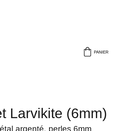
PANIER
t Larvikite (6mm)
métal argenté, perles 6mm