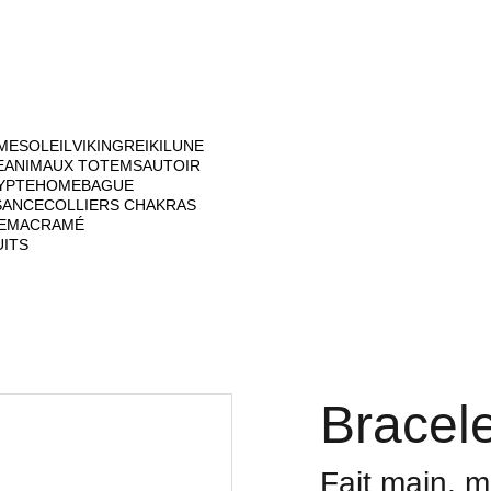
ME
SOLEIL
VIKING
REIKI
LUNE
E
ANIMAUX TOTEM
SAUTOIR
YPTE
HOME
BAGUE
SANCE
COLLIERS CHAKRAS
E
MACRAMÉ
UITS
Bracele
Fait main, 