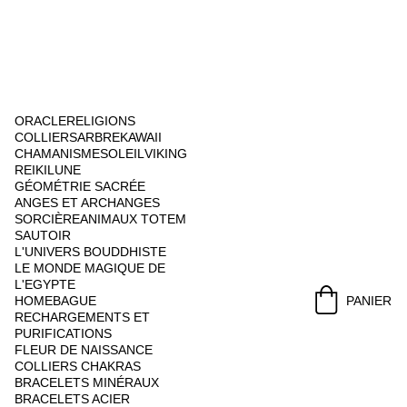
ORACLE
RELIGIONS
COLLIERS
ARBRE
KAWAII
CHAMANISME
SOLEIL
VIKING
REIKI
LUNE
GÉOMÉTRIE SACRÉE
ANGES ET ARCHANGES
SORCIÈRE
ANIMAUX TOTEM
SAUTOIR
L'UNIVERS BOUDDHISTE
LE MONDE MAGIQUE DE 
L'EGYPTE
HOME
BAGUE
PANIER
RECHARGEMENTS ET 
PURIFICATIONS
FLEUR DE NAISSANCE
COLLIERS CHAKRAS
BRACELETS MINÉRAUX
BRACELETS ACIER 