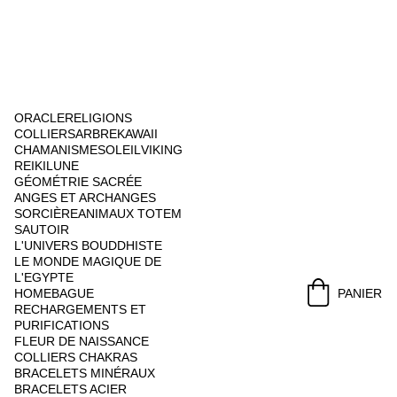
ORACLE
RELIGIONS
COLLIERS
ARBRE
KAWAII
CHAMANISME
SOLEIL
VIKING
REIKI
LUNE
GÉOMÉTRIE SACRÉE
ANGES ET ARCHANGES
SORCIÈRE
ANIMAUX TOTEM
SAUTOIR
L'UNIVERS BOUDDHISTE
LE MONDE MAGIQUE DE 
L'EGYPTE
HOME
BAGUE
PANIER
RECHARGEMENTS ET 
PURIFICATIONS
FLEUR DE NAISSANCE
COLLIERS CHAKRAS
BRACELETS MINÉRAUX
BRACELETS ACIER 