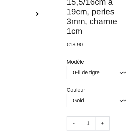
15,5/16cm à
19cm, perles
3mm, charme
1cm
€18.90
Modèle
Couleur
-
+