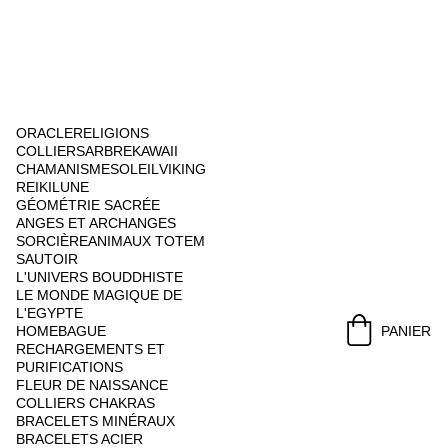
ORACLE
RELIGIONS
COLLIERS
ARBRE
KAWAII
CHAMANISME
SOLEIL
VIKING
REIKI
LUNE
GÉOMÉTRIE SACRÉE
ANGES ET ARCHANGES
SORCIÈRE
ANIMAUX TOTEM
SAUTOIR
L'UNIVERS BOUDDHISTE
LE MONDE MAGIQUE DE 
L'EGYPTE
HOME
BAGUE
PANIER
RECHARGEMENTS ET 
PURIFICATIONS
FLEUR DE NAISSANCE
COLLIERS CHAKRAS
BRACELETS MINÉRAUX
BRACELETS ACIER 