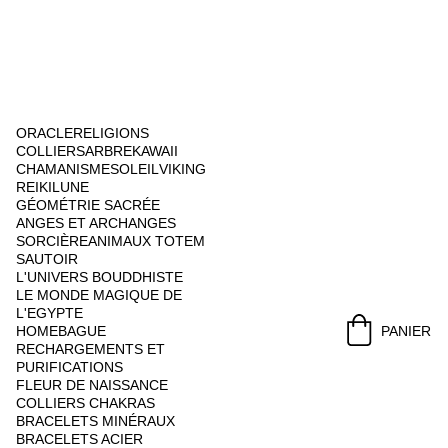
ORACLE
RELIGIONS
COLLIERS
ARBRE
KAWAII
CHAMANISME
SOLEIL
VIKING
REIKI
LUNE
GÉOMÉTRIE SACRÉE
ANGES ET ARCHANGES
SORCIÈRE
ANIMAUX TOTEM
SAUTOIR
L'UNIVERS BOUDDHISTE
LE MONDE MAGIQUE DE 
L'EGYPTE
HOME
BAGUE
PANIER
RECHARGEMENTS ET 
PURIFICATIONS
FLEUR DE NAISSANCE
COLLIERS CHAKRAS
BRACELETS MINÉRAUX
BRACELETS ACIER 