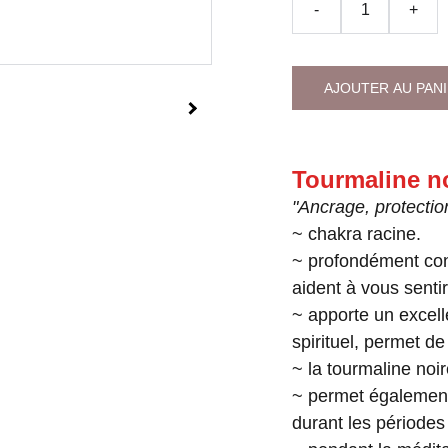
-
+
AJOUTER AU PAN
Tourmaline n
"Ancrage, protecti
~ chakra racine.
~ profondément con
aident à vous sentir
~ apporte un excell
spirituel, permet de
~ la tourmaline noir
~ permet également 
durant les périodes