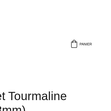
PANIER
et Tourmaline
(8mm)