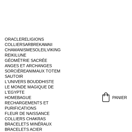
ORACLE
RELIGIONS
COLLIERS
ARBRE
KAWAII
CHAMANISME
SOLEIL
VIKING
REIKI
LUNE
GÉOMÉTRIE SACRÉE
ANGES ET ARCHANGES
SORCIÈRE
ANIMAUX TOTEM
SAUTOIR
L'UNIVERS BOUDDHISTE
LE MONDE MAGIQUE DE 
L'EGYPTE
HOME
BAGUE
PANIER
RECHARGEMENTS ET 
PURIFICATIONS
FLEUR DE NAISSANCE
COLLIERS CHAKRAS
BRACELETS MINÉRAUX
BRACELETS ACIER 