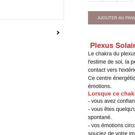
AJOUTER AU PAN
Plexus Solai
Le chakra du plexu
l'estime de soi, la pe
contact vers l'exté
Ce centre énergétiq
émotions.
Lorsque ce chakr
- vous avez confia
- vous êtes quelqu'
spontané.
- vos émotions circ
souciez de votre i