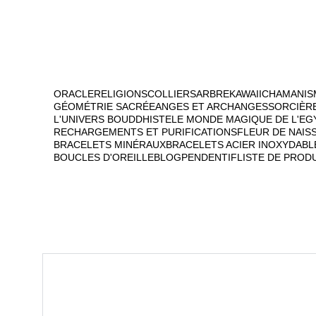
ORACLE
RELIGIONS
COLLIERS
ARBRE
KAWAII
CHAMANIS
GÉOMÉTRIE SACRÉE
ANGES ET ARCHANGES
SORCIÈR
L'UNIVERS BOUDDHISTE
LE MONDE MAGIQUE DE L'EG
RECHARGEMENTS ET PURIFICATIONS
FLEUR DE NAIS
BRACELETS MINÉRAUX
BRACELETS ACIER INOXYDABL
BOUCLES D'OREILLE
BLOG
PENDENTIF
LISTE DE PROD