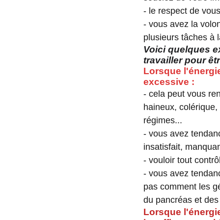
- le respect de vou
- vous avez la volon
plusieurs tâches à l
Voici quelques e
travailler pour êt
Lorsque l'énergi
excessive :
- cela peut vous ren
haineux, colérique, 
régimes...
- vous avez tendance
insatisfait, manquan
- vouloir tout contrô
- vous avez tendan
pas comment les gér
du pancréas et des 
Lorsque l'énergi