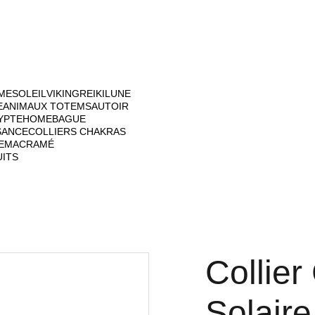
ME
SOLEIL
VIKING
REIKI
LUNE
E
ANIMAUX TOTEM
SAUTOIR
YPTE
HOME
BAGUE
SANCE
COLLIERS CHAKRAS
E
MACRAMÉ
UITS
Collier
Solaire