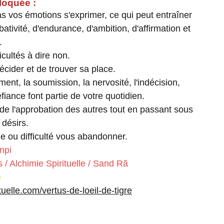
loquée :
as vos émotions s'exprimer, ce qui peut entraîner
ivité, d'endurance, d'ambition, d'affirmation et
.
icultés à dire non.
 décider et de trouver sa place.
cement, la soumission, la nervosité, l'indécision,
éfiance font partie de votre quotidien.
de l'approbation des autres tout en passant sous
 désirs.
le ou difficulté vous abandonner.
npi
 / Alchimie Spirituelle / Sand Rã
e
ituelle.com/vertus-de-loeil-de-tigre