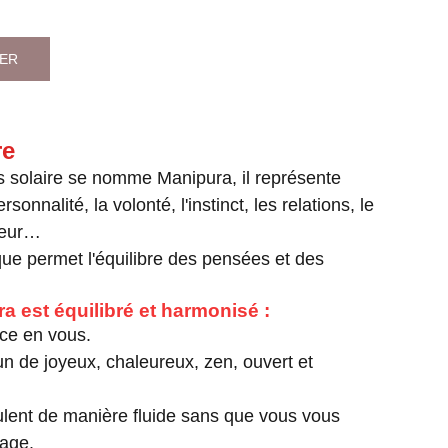
IER
re
s solaire se nomme Manipura, il représente
rsonnalité, la volonté, l'instinct, les relations, le
rieur…
ue permet l'équilibre des pensées et des
a est équilibré et harmonisé :
nce en vous.
un de joyeux, chaleureux, zen, ouvert et
ulent de manière fluide sans que vous vous
mage.