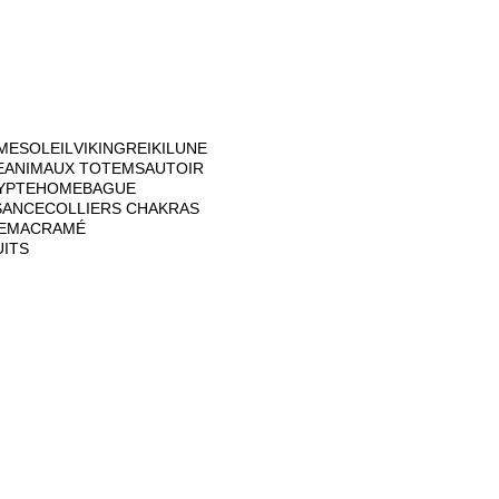
ME
SOLEIL
VIKING
REIKI
LUNE
E
ANIMAUX TOTEM
SAUTOIR
YPTE
HOME
BAGUE
SANCE
COLLIERS CHAKRAS
E
MACRAMÉ
UITS