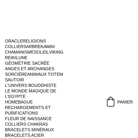
ORACLE
RELIGIONS
COLLIERS
ARBRE
KAWAII
CHAMANISME
SOLEIL
VIKING
REIKI
LUNE
GÉOMÉTRIE SACRÉE
ANGES ET ARCHANGES
SORCIÈRE
ANIMAUX TOTEM
SAUTOIR
L'UNIVERS BOUDDHISTE
LE MONDE MAGIQUE DE 
L'EGYPTE
HOME
BAGUE
PANIER
RECHARGEMENTS ET 
PURIFICATIONS
FLEUR DE NAISSANCE
COLLIERS CHAKRAS
BRACELETS MINÉRAUX
BRACELETS ACIER 