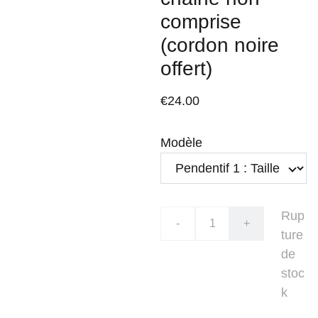
comprise
(cordon noire
offert)
€24.00
Modèle
Rup
-
+
ture
de
stoc
k