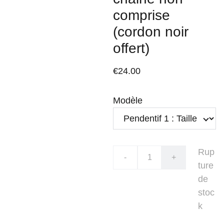
comprise
(cordon noir
offert)
€24.00
Modèle
Rup
-
+
ture
de
stoc
k