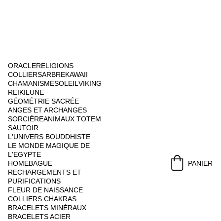
ORACLE
RELIGIONS
COLLIERS
ARBRE
KAWAII
CHAMANISME
SOLEIL
VIKING
REIKI
LUNE
GÉOMÉTRIE SACRÉE
ANGES ET ARCHANGES
SORCIÈRE
ANIMAUX TOTEM
SAUTOIR
L'UNIVERS BOUDDHISTE
LE MONDE MAGIQUE DE 
L'EGYPTE
HOME
BAGUE
PANIER
RECHARGEMENTS ET 
PURIFICATIONS
FLEUR DE NAISSANCE
COLLIERS CHAKRAS
BRACELETS MINÉRAUX
BRACELETS ACIER 