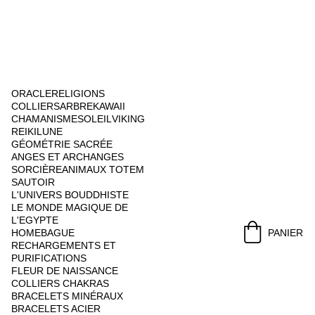
ORACLE
RELIGIONS
COLLIERS
ARBRE
KAWAII
CHAMANISME
SOLEIL
VIKING
REIKI
LUNE
GÉOMÉTRIE SACRÉE
ANGES ET ARCHANGES
SORCIÈRE
ANIMAUX TOTEM
SAUTOIR
L'UNIVERS BOUDDHISTE
LE MONDE MAGIQUE DE 
L'EGYPTE
HOME
BAGUE
PANIER
RECHARGEMENTS ET 
PURIFICATIONS
FLEUR DE NAISSANCE
COLLIERS CHAKRAS
BRACELETS MINÉRAUX
BRACELETS ACIER 