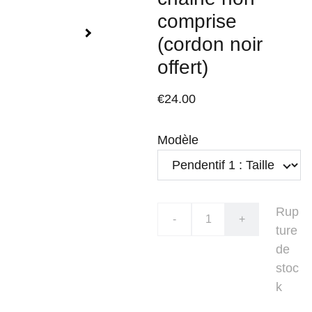
comprise
(cordon noir
offert)
€24.00
Modèle
Rup
-
+
ture
de
stoc
k