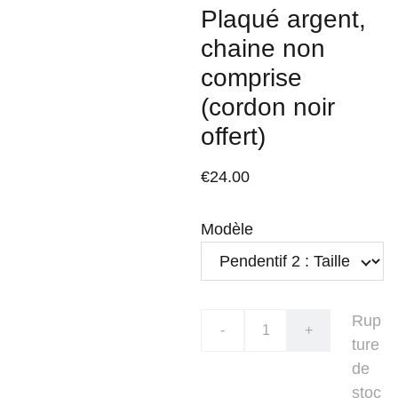
Plaqué argent,
chaine non
comprise
(cordon noir
offert)
€24.00
Modèle
Rup
-
+
ture
de
stoc