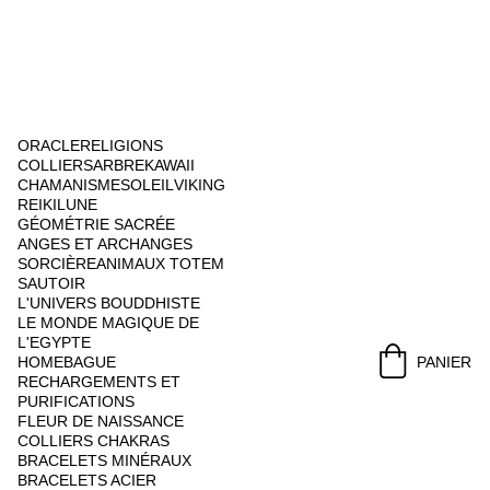
ORACLE
RELIGIONS
COLLIERS
ARBRE
KAWAII
CHAMANISME
SOLEIL
VIKING
REIKI
LUNE
GÉOMÉTRIE SACRÉE
ANGES ET ARCHANGES
SORCIÈRE
ANIMAUX TOTEM
SAUTOIR
L'UNIVERS BOUDDHISTE
LE MONDE MAGIQUE DE 
L'EGYPTE
HOME
BAGUE
PANIER
RECHARGEMENTS ET 
PURIFICATIONS
FLEUR DE NAISSANCE
COLLIERS CHAKRAS
BRACELETS MINÉRAUX
BRACELETS ACIER 