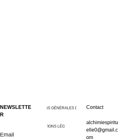
NEWSLETTE
Contact
CONDITIONS GÉNÉRALES DE VENTES
R
alchimiespiritu
 Tous droits réservés / Alchimie 
MENTIONS LÉGALES
elle0@gmail.c
Spirituelle / Sand Rã
Email
om