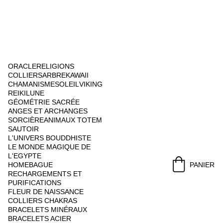
ORACLE
RELIGIONS
COLLIERS
ARBRE
KAWAII
CHAMANISME
SOLEIL
VIKING
REIKI
LUNE
GÉOMÉTRIE SACRÉE
ANGES ET ARCHANGES
SORCIÈRE
ANIMAUX TOTEM
SAUTOIR
L'UNIVERS BOUDDHISTE
LE MONDE MAGIQUE DE 
L'EGYPTE
HOME
BAGUE
PANIER
RECHARGEMENTS ET 
PURIFICATIONS
FLEUR DE NAISSANCE
COLLIERS CHAKRAS
BRACELETS MINÉRAUX
BRACELETS ACIER 