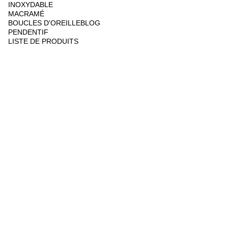
INOXYDABLE
MACRAMÉ
BOUCLES D'OREILLE
BLOG
PENDENTIF
LISTE DE PRODUITS
VERTUS DES PIERRES
Alchimie Spirituelle / Sand Ra
3/1/2024
1 min read