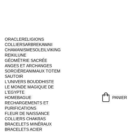
ORACLE
RELIGIONS
COLLIERS
ARBRE
KAWAII
CHAMANISME
SOLEIL
VIKING
REIKI
LUNE
GÉOMÉTRIE SACRÉE
ANGES ET ARCHANGES
SORCIÈRE
ANIMAUX TOTEM
SAUTOIR
L'UNIVERS BOUDDHISTE
LE MONDE MAGIQUE DE 
L'EGYPTE
HOME
BAGUE
PANIER
RECHARGEMENTS ET 
PURIFICATIONS
FLEUR DE NAISSANCE
COLLIERS CHAKRAS
BRACELETS MINÉRAUX
BRACELETS ACIER 