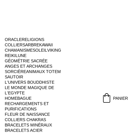
ORACLE
RELIGIONS
COLLIERS
ARBRE
KAWAII
CHAMANISME
SOLEIL
VIKING
REIKI
LUNE
GÉOMÉTRIE SACRÉE
ANGES ET ARCHANGES
SORCIÈRE
ANIMAUX TOTEM
SAUTOIR
L'UNIVERS BOUDDHISTE
LE MONDE MAGIQUE DE 
L'EGYPTE
HOME
BAGUE
PANIER
RECHARGEMENTS ET 
PURIFICATIONS
FLEUR DE NAISSANCE
COLLIERS CHAKRAS
BRACELETS MINÉRAUX
BRACELETS ACIER 