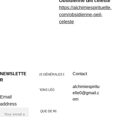
Obsidienne œil céleste
https://alchimiespirituelle.
com/obsidienne-oeil-
celeste
NEWSLETTE
Contact
CONDITIONS GÉNÉRALES DE VENTES
R
alchimiespiritu
MENTIONS LÉGALES
elle0@gmail.c
Email
om
address
POLITIQUE DE RETOUR