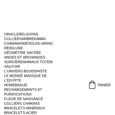
ORACLE
RELIGIONS
COLLIERS
ARBRE
KAWAII
CHAMANISME
SOLEIL
VIKING
REIKI
LUNE
GÉOMÉTRIE SACRÉE
ANGES ET ARCHANGES
SORCIÈRE
ANIMAUX TOTEM
SAUTOIR
L'UNIVERS BOUDDHISTE
LE MONDE MAGIQUE DE 
L'EGYPTE
HOME
BAGUE
PANIER
RECHARGEMENTS ET 
PURIFICATIONS
FLEUR DE NAISSANCE
COLLIERS CHAKRAS
BRACELETS MINÉRAUX
BRACELETS ACIER 