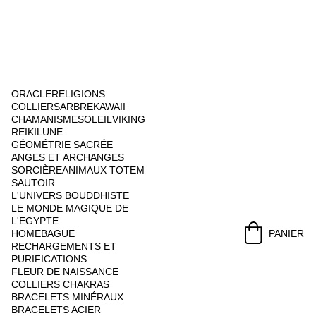
ORACLE
RELIGIONS
COLLIERS
ARBRE
KAWAII
CHAMANISME
SOLEIL
VIKING
REIKI
LUNE
GÉOMÉTRIE SACRÉE
ANGES ET ARCHANGES
SORCIÈRE
ANIMAUX TOTEM
SAUTOIR
L'UNIVERS BOUDDHISTE
LE MONDE MAGIQUE DE 
L'EGYPTE
HOME
BAGUE
PANIER
RECHARGEMENTS ET 
PURIFICATIONS
FLEUR DE NAISSANCE
COLLIERS CHAKRAS
BRACELETS MINÉRAUX
BRACELETS ACIER 