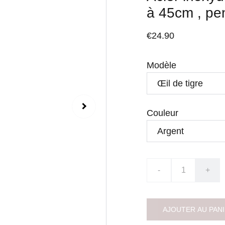
à 45cm , pe
€24.90
Modèle
Couleur
-
+
AJOUTER AU PAN