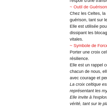
l'espoir d'une tran
~ Outil de Guérison
Chez les Celtes, la
guérison, tant sur l
Elle est utilisée po
dissipant les blocag
vitales.
~ Symbole de Force
Porter une croix cel
résilience.
Elle est un rappel c
chacun de nous, el
avec courage et pe
La croix celtique e
représentant les mys
Elle invite à l'expl
vérité, tant sur le 