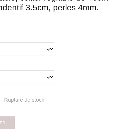
ndentif 3.5cm, perles 4mm.
Rupture de stock
IER