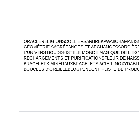
ORACLE
RELIGIONS
COLLIERS
ARBRE
KAWAII
CHAMANIS
GÉOMÉTRIE SACRÉE
ANGES ET ARCHANGES
SORCIÈR
L'UNIVERS BOUDDHISTE
LE MONDE MAGIQUE DE L'EG
RECHARGEMENTS ET PURIFICATIONS
FLEUR DE NAIS
BRACELETS MINÉRAUX
BRACELETS ACIER INOXYDABL
BOUCLES D'OREILLE
BLOG
PENDENTIF
LISTE DE PROD