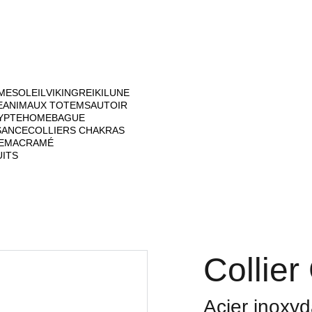
ME
SOLEIL
VIKING
REIKI
LUNE
E
ANIMAUX TOTEM
SAUTOIR
YPTE
HOME
BAGUE
SANCE
COLLIERS CHAKRAS
E
MACRAMÉ
UITS
Collier
Acier inoxyd