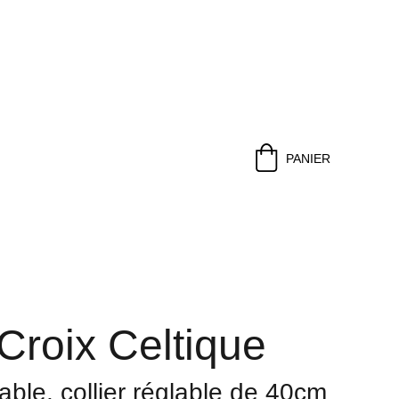
PANIER
 Croix Celtique
able, collier réglable de 40cm