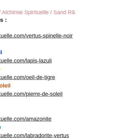
/ Alchimie Spirituelle / Sand Rã
s :
ituelle.com/vertus-spinelle-noir
i
tuelle.com/lapis-lazuli
e
ituelle.com/oeil-de-tigre
oleil
ituelle.com/pierre-de-soleil
rituelle.com/amazonite
e
ituelle.com/labradorite-vertus