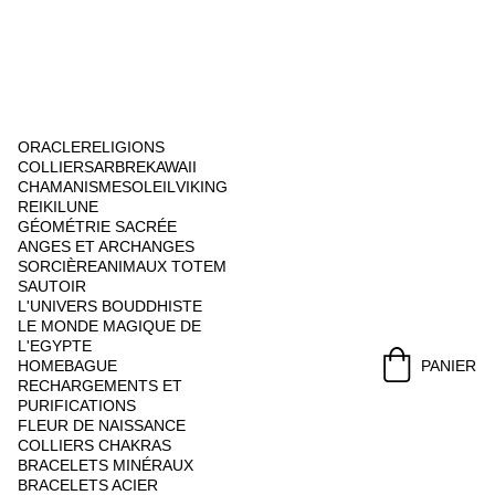
ORACLE
RELIGIONS
COLLIERS
ARBRE
KAWAII
CHAMANISME
SOLEIL
VIKING
REIKI
LUNE
GÉOMÉTRIE SACRÉE
ANGES ET ARCHANGES
SORCIÈRE
ANIMAUX TOTEM
SAUTOIR
L'UNIVERS BOUDDHISTE
LE MONDE MAGIQUE DE 
L'EGYPTE
HOME
BAGUE
PANIER
RECHARGEMENTS ET 
PURIFICATIONS
FLEUR DE NAISSANCE
COLLIERS CHAKRAS
BRACELETS MINÉRAUX
BRACELETS ACIER 