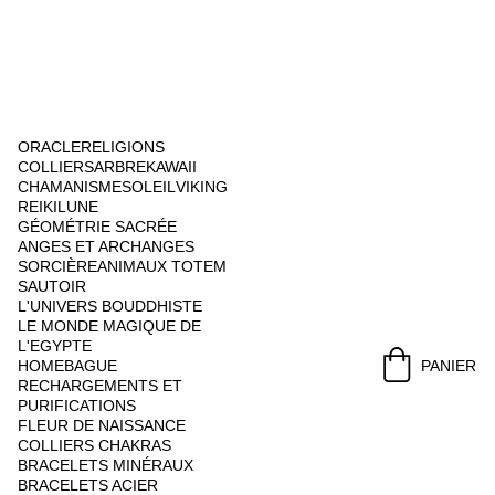
ORACLE
RELIGIONS
COLLIERS
ARBRE
KAWAII
CHAMANISME
SOLEIL
VIKING
REIKI
LUNE
GÉOMÉTRIE SACRÉE
ANGES ET ARCHANGES
SORCIÈRE
ANIMAUX TOTEM
SAUTOIR
L'UNIVERS BOUDDHISTE
LE MONDE MAGIQUE DE 
L'EGYPTE
HOME
BAGUE
PANIER
RECHARGEMENTS ET 
PURIFICATIONS
FLEUR DE NAISSANCE
COLLIERS CHAKRAS
BRACELETS MINÉRAUX
BRACELETS ACIER 