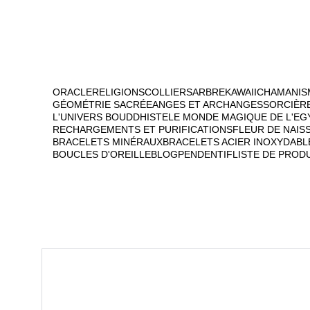
ORACLE
RELIGIONS
COLLIERS
ARBRE
KAWAII
CHAMANIS
GÉOMÉTRIE SACRÉE
ANGES ET ARCHANGES
SORCIÈR
L'UNIVERS BOUDDHISTE
LE MONDE MAGIQUE DE L'EG
RECHARGEMENTS ET PURIFICATIONS
FLEUR DE NAIS
BRACELETS MINÉRAUX
BRACELETS ACIER INOXYDABL
BOUCLES D'OREILLE
BLOG
PENDENTIF
LISTE DE PROD