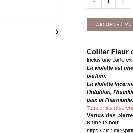
-
+
AJOUTER AU PAN
Collier Fleur
Inclus une carte exp
La violette est un
parfum.
La violette incarne
l'intuition, l'humili
paix et l'harmoni
Tous droits réservés
Vertus des pierre
Spinelle noir
https://alchimiespir