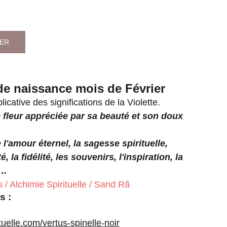
IER
 de naissance mois de Février
licative des significations de la Violette.
e fleur appréciée par sa beauté et son doux
 l'amour éternel, la sagesse spirituelle,
té, la fidélité, les souvenirs, l'inspiration, la
e…
 / Alchimie Spirituelle / Sand Rã
s :
ituelle.com/vertus-spinelle-noir