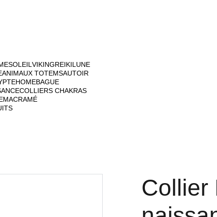
ME
SOLEIL
VIKING
REIKI
LUNE
E
ANIMAUX TOTEM
SAUTOIR
YPTE
HOME
BAGUE
SANCE
COLLIERS CHAKRAS
E
MACRAMÉ
UITS
Collier
naissa