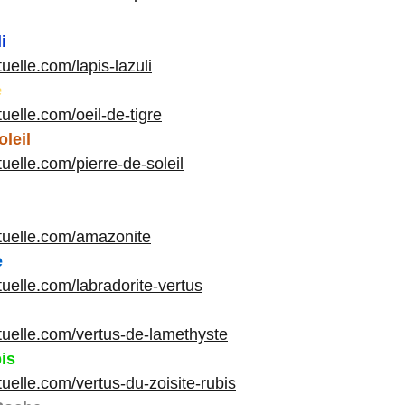
i
tuelle.com/lapis-lazuli
e
ituelle.com/oeil-de-tigre
oleil
ituelle.com/pierre-de-soleil
rituelle.com/amazonite
e
ituelle.com/labradorite-vertus
rituelle.com/vertus-de-lamethyste
is
ituelle.com/vertus-du-zoisite-rubis