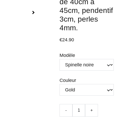
de 40cm à
45cm, pendentif
3cm, perles
4mm.
€24.90
Modèle
Couleur
-
+