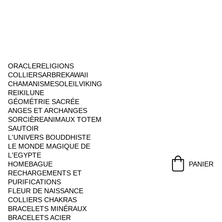
ORACLE
RELIGIONS
COLLIERS
ARBRE
KAWAII
CHAMANISME
SOLEIL
VIKING
REIKI
LUNE
GÉOMÉTRIE SACRÉE
ANGES ET ARCHANGES
SORCIÈRE
ANIMAUX TOTEM
SAUTOIR
L'UNIVERS BOUDDHISTE
LE MONDE MAGIQUE DE 
L'EGYPTE
HOME
BAGUE
PANIER
RECHARGEMENTS ET 
PURIFICATIONS
FLEUR DE NAISSANCE
COLLIERS CHAKRAS
BRACELETS MINÉRAUX
BRACELETS ACIER 