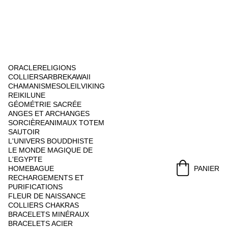
ORACLE
RELIGIONS
COLLIERS
ARBRE
KAWAII
CHAMANISME
SOLEIL
VIKING
REIKI
LUNE
GÉOMÉTRIE SACRÉE
ANGES ET ARCHANGES
SORCIÈRE
ANIMAUX TOTEM
SAUTOIR
L'UNIVERS BOUDDHISTE
LE MONDE MAGIQUE DE 
L'EGYPTE
HOME
BAGUE
PANIER
RECHARGEMENTS ET 
PURIFICATIONS
FLEUR DE NAISSANCE
COLLIERS CHAKRAS
BRACELETS MINÉRAUX
BRACELETS ACIER 