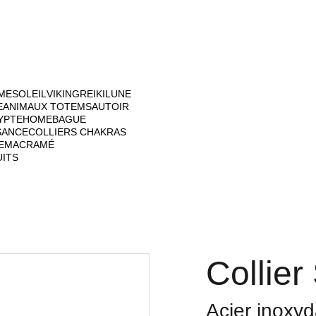
ME
SOLEIL
VIKING
REIKI
LUNE
E
ANIMAUX TOTEM
SAUTOIR
YPTE
HOME
BAGUE
SANCE
COLLIERS CHAKRAS
E
MACRAMÉ
UITS
Collie
Acier inoxyda