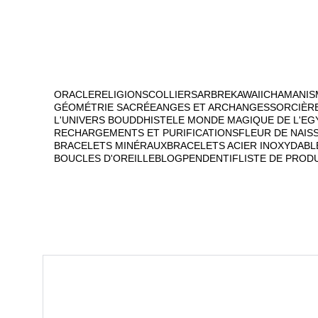
ORACLE
RELIGIONS
COLLIERS
ARBRE
KAWAII
CHAMANIS
GÉOMÉTRIE SACRÉE
ANGES ET ARCHANGES
SORCIÈR
L'UNIVERS BOUDDHISTE
LE MONDE MAGIQUE DE L'EG
RECHARGEMENTS ET PURIFICATIONS
FLEUR DE NAIS
BRACELETS MINÉRAUX
BRACELETS ACIER INOXYDABL
BOUCLES D'OREILLE
BLOG
PENDENTIF
LISTE DE PROD