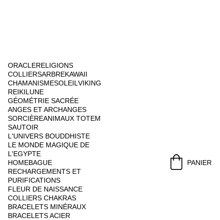
ORACLE
RELIGIONS
COLLIERS
ARBRE
KAWAII
CHAMANISME
SOLEIL
VIKING
REIKI
LUNE
GÉOMÉTRIE SACRÉE
ANGES ET ARCHANGES
SORCIÈRE
ANIMAUX TOTEM
SAUTOIR
L'UNIVERS BOUDDHISTE
LE MONDE MAGIQUE DE 
L'EGYPTE
HOME
BAGUE
PANIER
RECHARGEMENTS ET 
PURIFICATIONS
FLEUR DE NAISSANCE
COLLIERS CHAKRAS
BRACELETS MINÉRAUX
BRACELETS ACIER 