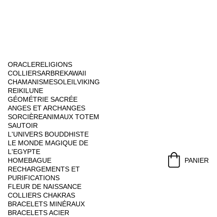
ORACLE
RELIGIONS
COLLIERS
ARBRE
KAWAII
CHAMANISME
SOLEIL
VIKING
REIKI
LUNE
GÉOMÉTRIE SACRÉE
ANGES ET ARCHANGES
SORCIÈRE
ANIMAUX TOTEM
SAUTOIR
L'UNIVERS BOUDDHISTE
LE MONDE MAGIQUE DE 
L'EGYPTE
HOME
BAGUE
PANIER
RECHARGEMENTS ET 
PURIFICATIONS
FLEUR DE NAISSANCE
COLLIERS CHAKRAS
BRACELETS MINÉRAUX
BRACELETS ACIER 