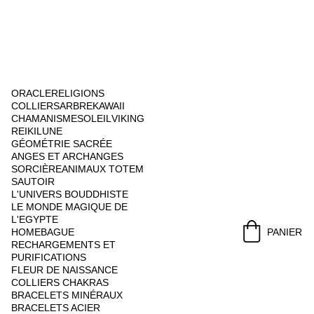
ORACLE
RELIGIONS
COLLIERS
ARBRE
KAWAII
CHAMANISME
SOLEIL
VIKING
REIKI
LUNE
GÉOMÉTRIE SACRÉE
ANGES ET ARCHANGES
SORCIÈRE
ANIMAUX TOTEM
SAUTOIR
L'UNIVERS BOUDDHISTE
LE MONDE MAGIQUE DE 
L'EGYPTE
HOME
BAGUE
PANIER
RECHARGEMENTS ET 
PURIFICATIONS
FLEUR DE NAISSANCE
COLLIERS CHAKRAS
BRACELETS MINÉRAUX
BRACELETS ACIER 