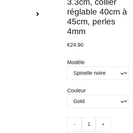
3.3cm, collier
réglable 40cm à
45cm, perles
4mm
€24.90
Modèle
Couleur
-
+